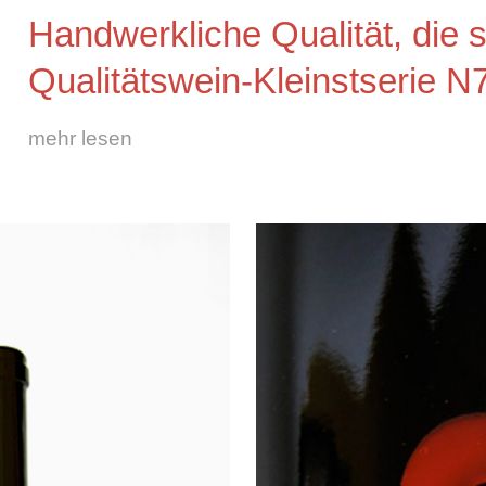
Handwerkliche Qualität, die 
Qualitätswein-Kleinstserie N
mehr lesen