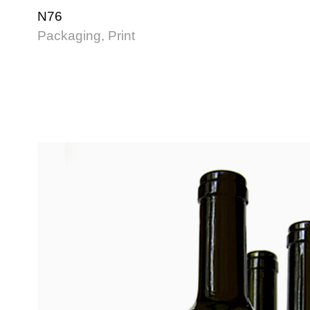
N76
Packaging, Print